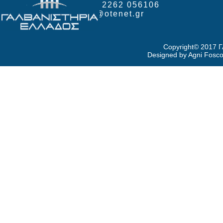
ΕΡΓΟΣΤΑΣΙΟ 2262 056106
Email: galva@otenet.gr
Copyright© 2017
Designed by Agni Fosco